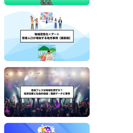
い
取
り
組
み
に
つ
い
て
も
ご
紹
介
し
ま