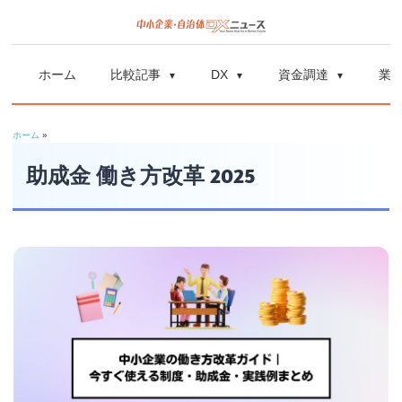
コ
ン
中
中
テ
小
ホーム
比較記事
DX
資金調達
業
ン
企
小
ツ
業
ホーム
»
へ
企
の
ス
助成金 働き方改革 2025
資
業
キ
金
ッ
調
自
プ
達
や
治
補
体
助
金、
DX
DX