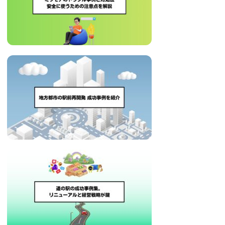
治
体
が
進
め
る
DX
を
中
心
と
し
た
新
し