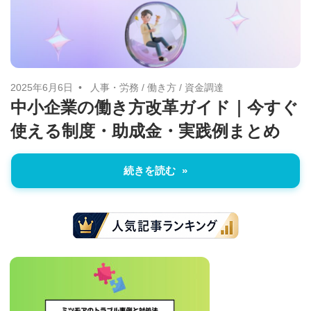
に
ニ
役
立
ュ
つ
ー
情
2025年6月6日
人事・労務
/
働き方
/
資金調達
中小企業の働き方改革ガイド｜今すぐ
報
ス
使える制度・助成金・実践例まとめ
を
お
届
続きを読む
け
し
ま
す。
ま
た、
自