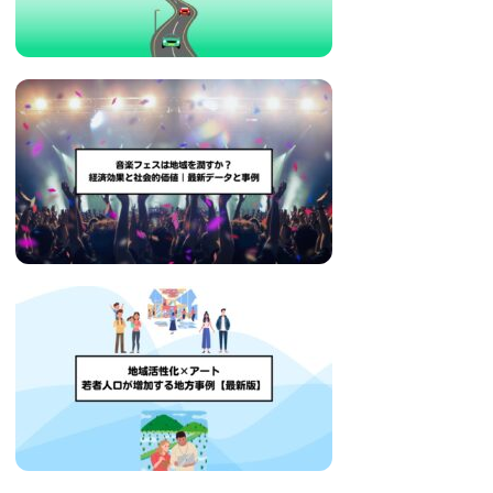
い
取
り
組
み
に
つ
い
て
も
ご
紹
介
し
ま