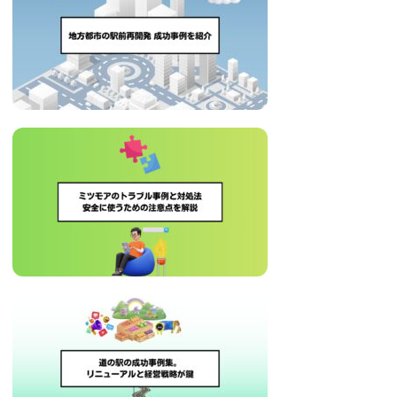
治
体
が
進
め
る
DX
を
中
心
と
し
た
新
し