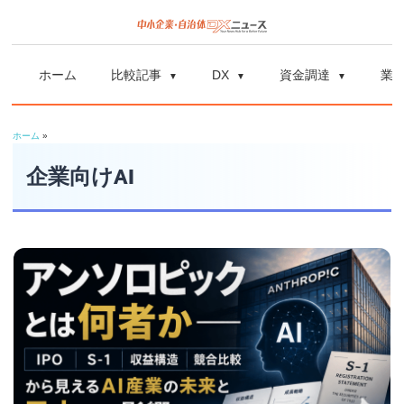
コ
ン
中
中
テ
小
ホーム
比較記事
DX
資金調達
業
ン
企
小
ツ
業
ホーム
»
へ
企
の
ス
企業向けAI
資
業
キ
金
ッ
調
自
プ
達
や
治
補
体
助
金、
DX
DX