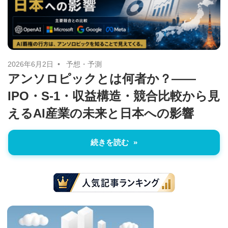
に
ニ
役
立
ュ
つ
ー
情
2026年6月2日
予想・予測
アンソロピックとは何者か？——
報
ス
IPO・S-1・収益構造・競合比較から見
を
お
えるAI産業の未来と日本への影響
届
け
続きを読む
し
ま
す。
ま
た、
自