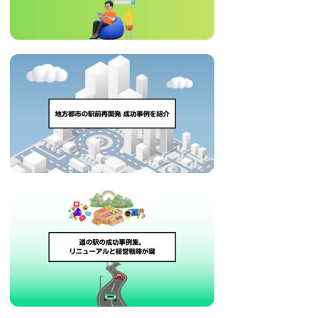
治
体
が
進
め
る
DX
を
中
心
と
し
た
新
し