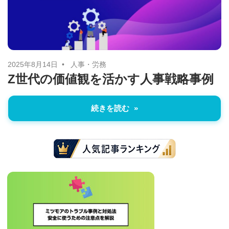
に
ニ
役
立
ュ
つ
ー
情
2025年8月14日
人事・労務
Z世代の価値観を活かす人事戦略事例
報
ス
を
続きを読む
お
届
け
し
ま
す。
ま
た、
自