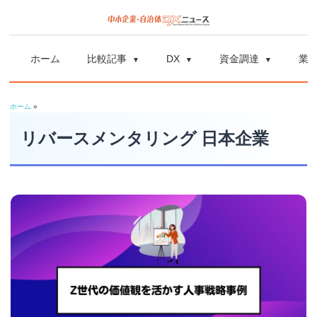
コ
ン
中
中
テ
小
ホーム
比較記事
DX
資金調達
業
ン
企
小
ツ
業
ホーム
»
へ
企
の
ス
リバースメンタリング 日本企業
資
業
キ
金
ッ
調
自
プ
達
や
治
補
体
助
金、
DX
DX