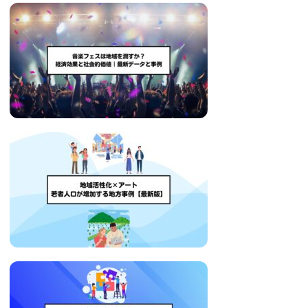
い
取
り
組
み
に
つ
い
て
も
ご
紹
介
し
ま