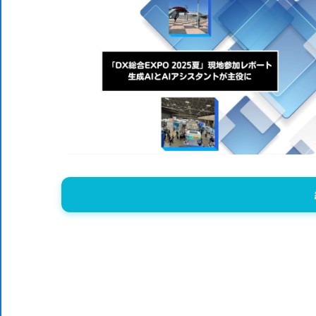
体
DX
DX
に
役
ニ
立
つ
情
ュ
報
を
ー
お
届
ス
け
し
ま
す。
ま