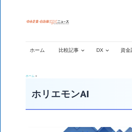
コ
ン
テ
中
中
ン
小
ツ
小
企
へ
ホーム
比較記事
DX
資金
業
ス
企
の
キ
資
ッ
業
ホーム
»
金
プ
調
ホリエモンAI
自
達
や
治
補
助
金、