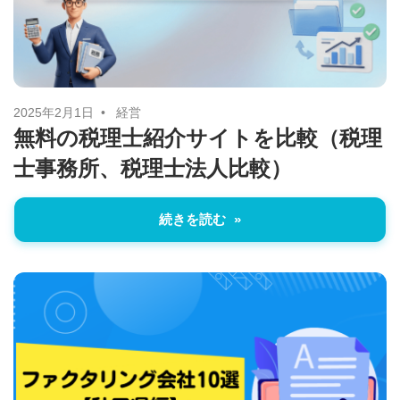
に
ニ
役
立
ュ
つ
ー
情
2025年2月1日
経営
無料の税理士紹介サイトを比較（税理
報
ス
士事務所、税理士法人比較）
を
お
届
続きを読む
け
し
ま
す。
ま
た、
自