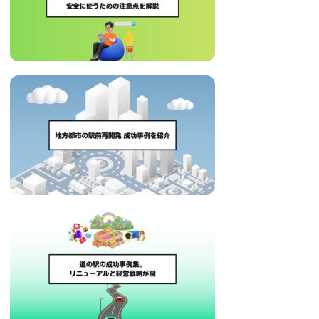
い
取
り
組
み
に
つ
い
て
も
ご
紹
介
し
ま