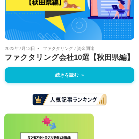
治
体
が
進
め
2023年7月13日
ファクタリング
/
資金調達
る
ファクタリング会社10選【秋田県編】
DX
を
続きを読む
中
心
と
し
た
新
し