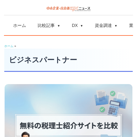
コ
ン
中
中
テ
小
ホーム
比較記事
DX
資金調達
業
ン
企
小
ツ
業
ホーム
»
へ
企
の
ス
ビジネスパートナー
資
業
キ
金
ッ
調
自
プ
達
や
治
補
体
助
金、
DX
DX