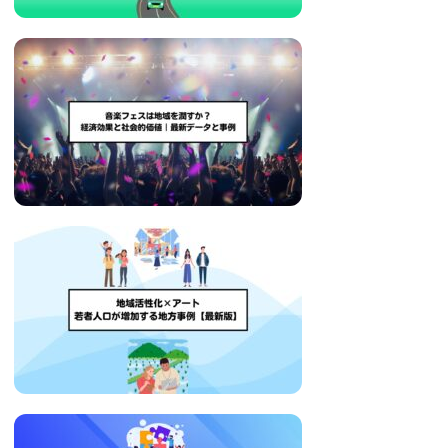
い
取
り
組
み
に
つ
い
て
も
ご
紹
介
し
ま