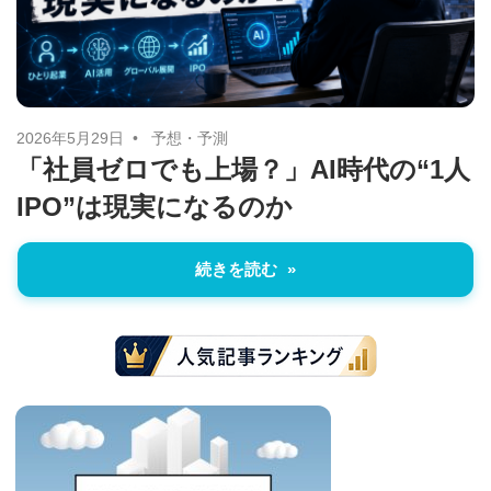
に
ニ
役
立
ュ
つ
ー
情
2026年5月29日
予想・予測
「社員ゼロでも上場？」AI時代の“1人
報
ス
IPO”は現実になるのか
を
お
届
続きを読む
け
し
ま
す。
ま
た、
自