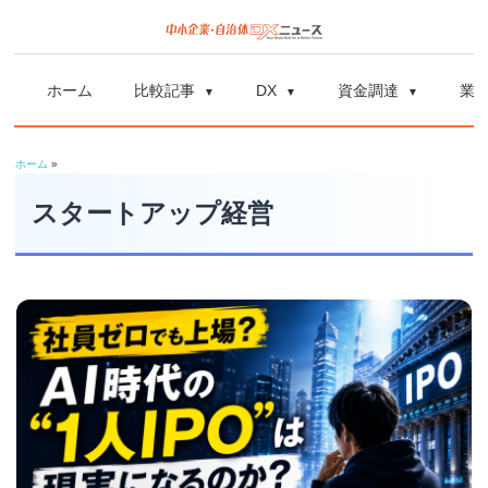
コ
ン
中
中
テ
小
ホーム
比較記事
DX
資金調達
業
ン
企
小
ツ
業
ホーム
»
へ
企
の
ス
スタートアップ経営
資
業
キ
金
ッ
調
自
プ
達
や
治
補
体
助
金、
DX
DX