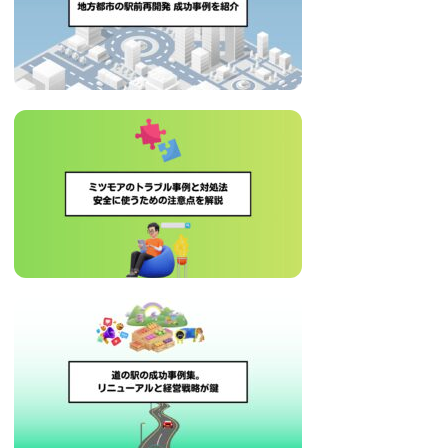
治
体
が
進
め
る
DX
を
中
心
と
し
た
新
し